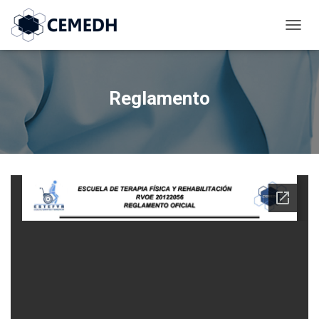
C
A
M
B
I
Reglamento
A
R
M
O
D
O
D
E
N
A
V
E
G
A
C
I