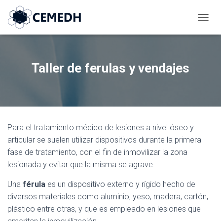
C
A
M
B
I
Taller de ferulas y vendajes
A
R
M
O
D
O
Para el tratamiento médico de lesiones a nivel óseo y
D
E
articular se suelen utilizar dispositivos durante la primera
N
fase de tratamiento, con el fin de inmovilizar la zona
A
lesionada y evitar que la misma se agrave.
V
E
Una
férula
es un dispositivo externo y rígido hecho de
G
A
diversos materiales como aluminio, yeso, madera, cartón,
C
plástico entre otras, y que es empleado en lesiones que
I