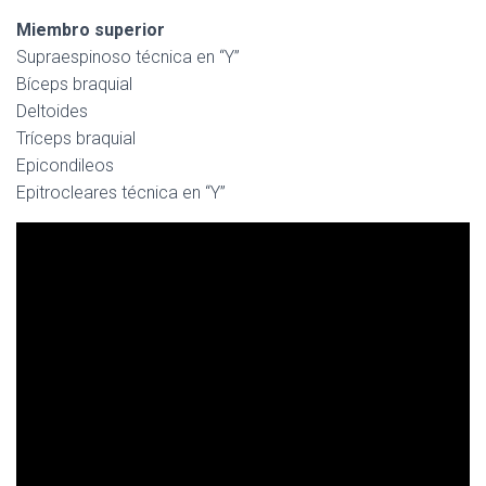
Miembro superior
Supraespinoso técnica en “Y”
Bíceps braquial
Deltoides
Tríceps braquial
Epicondileos
Epitrocleares técnica en “Y”