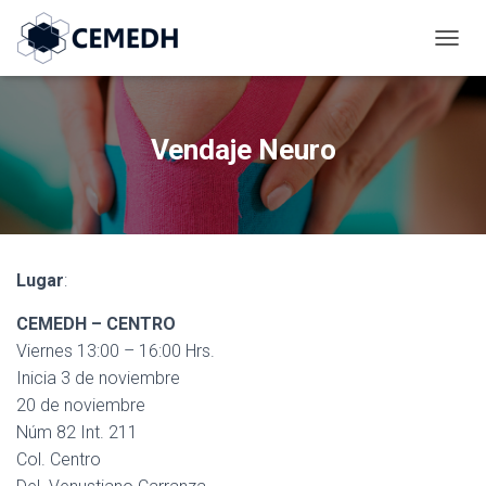
C
A
M
B
I
Vendaje Neuro
A
R
M
O
D
O
Lugar
:
D
E
CEMEDH – CENTRO
N
A
Viernes 13:00 – 16:00 Hrs.
V
Inicia 3 de noviembre
E
20 de noviembre
G
A
Núm 82 Int. 211
C
Col. Centro
I